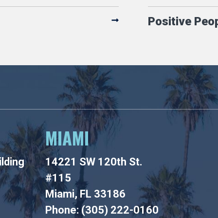
Positive Peo
MIAMI
lding
14221 SW 120th St.
#115
Miami, FL 33186
Phone: (305) 222-0160