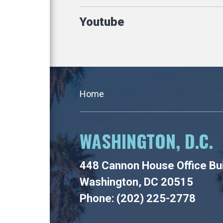
Youtube
Home
WASHINGTON, D.C.
448 Cannon House Office Bui
Washington, DC 20515
Phone: (202) 225-2778