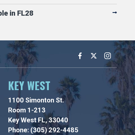
ple in FL28
KEY WEST
1100 Simonton St.
Room 1-213
Key West FL, 33040
Phone: (305) 292-4485